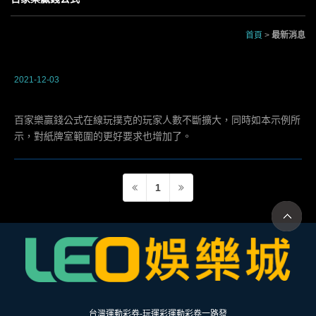
首頁
>
最新消息
2021-12-03
百家樂贏錢公式今天如何玩撲克並最終在台灣在線獲勝
百家樂贏錢公式在線玩撲克的玩家人數不斷擴大，同時如本示例所
示，對紙牌室範圍的更好要求也增加了。
1
台灣運動彩券-玩運彩運動彩卷一路發