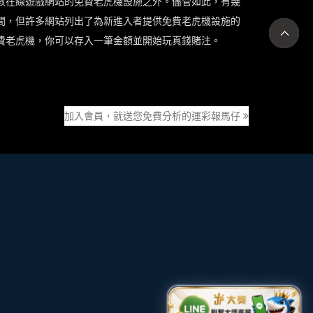
數在線遊戲網站的免費老虎機設施之外。儘管如此，有幾
間，但許多網站列出了為新進入者提供免費老虎機設施的
費老虎機，你可以存入一筆金額並開始玩真錢賭注。
加入會員，就送您免費分析的運彩報馬仔