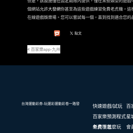
但是，該設施僅在固定期限內提供，僅在某些類型的遊戲
個網站允許
大發網
你甚至為這些遊戲練習免費老虎機，這
在線遊戲娛樂場。您可以嘗試每一個，直到找到適合您的
百家樂app-九州
台灣運動彩券-玩運彩運動彩卷一路發
快速遊戲/試玩
百
百家樂預測程式
星
免費下載
老虎機怎麼玩
會