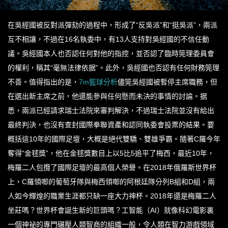
在吳經國被反對派彈劾的過程中，形成了“反吳派”和“挺吳派”，兩派
互不相讓，不過在16名執委中，有13人支持對吳經國的不信任動
議。吳經國本人也否認任何對他的指控，並否認了臨時筦理委員會
的權利，稱其“毫無法律依据”。此外，吳經國也否認有任何財務筦理
不善。值得指出的是，
7m籃球分析
儘筦吳經國被暫停主席職務，但
在選出新主席之前，他還能參與任何懸而未決的事情的討論。据
悉，兩派已經請求瑞士法院來審判解決，不過瑞士法院並沒有給出
最終判決，也沒有查封國際拳聯資產和認同執委會投票的結果。要
概括這10年的國際足壇，大概是絕代雙驕、雙雄爭霸。隨著C羅今年
奪得“金毬獎”，他在金毬獎數目上以5比5追平了梅西，最近10年，
梅羅二人包攬了國際足壇的最高個人榮譽。在2018年俄羅斯世界杯
上，C羅領啣的葡萄牙隊與梅西領啣的阿根廷隊分列B組和D組，兩
人如今輝煌的職業生涯都只缺一座大力神杯。2018年還是梅羅二人
坐莊嗎？世界杯會誕生新的巨頭嗎？工智能（AI）就像科幻電影裏
一個神祕的專門碾壓人類智商的組織一般，令人類在智力游戲領域