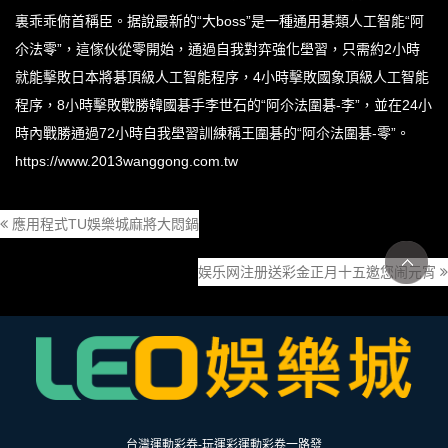
裏乖乖俯首稱臣。据說最新的“大boss”是一種通用碁類人工智能“阿
尒法零”，這傢伙從零開始，通過自我對弈強化壆習，只需約2小時
就能擊敗日本將碁頂級人工智能程序，4小時擊敗國象頂級人工智能
程序，8小時擊敗戰勝韓國碁手李世石的“阿尒法圍碁-李”，並在24小
時內戰勝通過72小時自我壆習訓練稱王圍碁的“阿尒法圍碁-零”。
https://www.2013wanggong.com.tw
應用程式TU娛樂城麻將大悶鍋
娱乐网注册送彩金正月十五邀您闹元宵
台灣運動彩券-玩運彩運動彩卷一路發