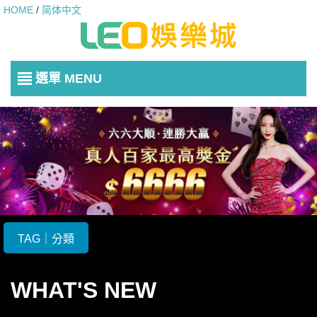
HOME
/
简体中文
選單 MENU
TAG｜分類
WHAT'S NEW